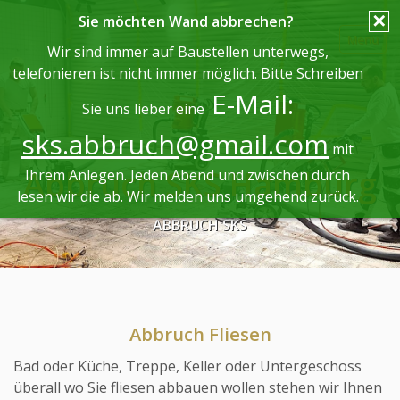
✕
Sie möchten Wand abbrechen?
Menü
Wir sind immer auf Baustellen unterwegs,
telefonieren ist nicht immer möglich. Bitte Schreiben
E-Mail:
Sie uns lieber eine
ABBRUCH SKS
sks.abbruch@gmail.com
mit
Abbruch von Hand
Abbruch SKS Hamburg
Ihrem Anlegen. Jeden Abend und zwischen durch
lesen wir die ab. Wir melden uns umgehend zurück.
Abbruch Badezimmer
ABBRUCH SKS
Abbruch Preise
Abbruch Säule
Fliesen entfernen
Abbruch Fliesen
Bad oder Küche, Treppe, Keller oder Untergeschoss
Fliesen Abbruch
überall wo Sie fliesen abbauen wollen stehen wir Ihnen